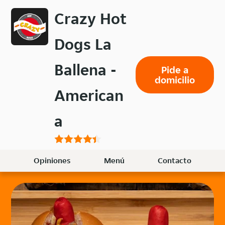
Volver
Crazy Hot
al
menú
Dogs La
principal
Ballena -
Pide a
domicilio
American
a
Opiniones
Menú
Contacto